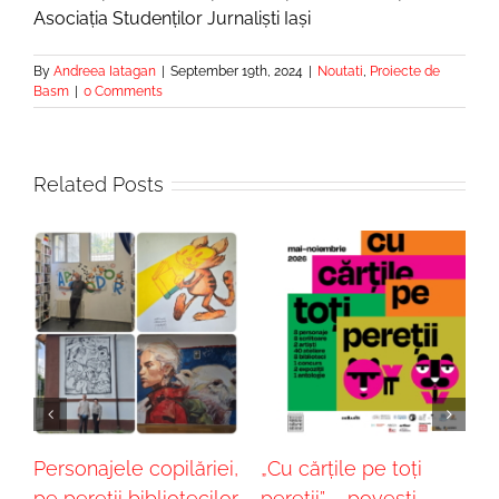
Asociația Studenților Jurnaliști Iași
By
Andreea Iatagan
|
September 19th, 2024
|
Noutati
,
Proiecte de
Basm
|
0 Comments
Related Posts
Personajele copilăriei,
„Cu cărțile pe toți
„
pe pereții bibliotecilor
pereții” – poveşti
–