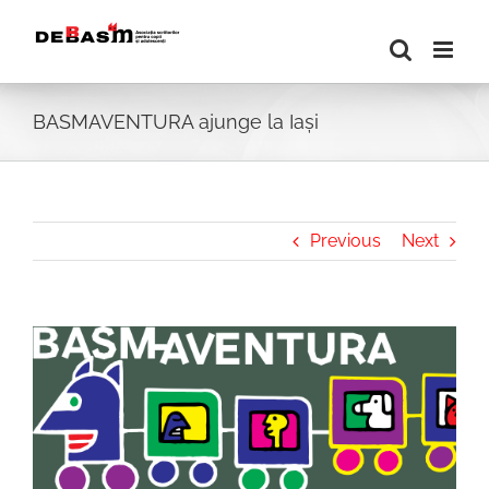
Skip
to
content
BASMAVENTURA ajunge la Iași
Previous
Next
View
Larger
Image