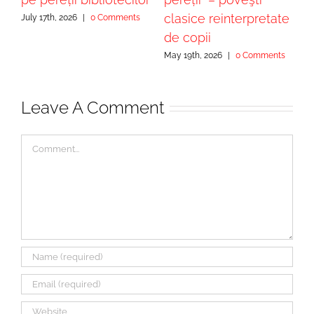
clasice reinterpretate
c
July 17th, 2026
|
0 Comments
de copii
M
May 19th, 2026
|
0 Comments
Leave A Comment
Comment