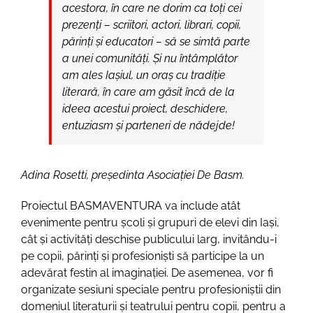
acestora, în care ne dorim ca toți cei
prezenți – scriitori, actori, librari, copii,
părinți și educatori – să se simtă parte
a unei comunități. Și nu întâmplător
am ales Iașiul, un oraș cu tradiție
literară, în care am găsit încă de la
ideea acestui proiect, deschidere,
entuziasm și parteneri de nădejde!
Adina Rosetti, președinta Asociației De Basm.
Proiectul BASMAVENTURA va include atât
evenimente pentru școli și grupuri de elevi din Iași,
cât și activități deschise publicului larg, invitându-i
pe copii, părinți și profesioniști să participe la un
adevărat festin al imaginației. De asemenea, vor fi
organizate sesiuni speciale pentru profesioniștii din
domeniul literaturii și teatrului pentru copii, pentru a