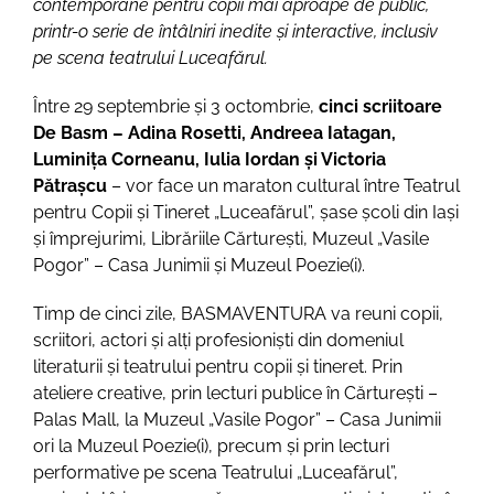
contemporane pentru copii mai aproape de public,
printr-o serie de întâlniri inedite și interactive, inclusiv
pe scena teatrului Luceafărul.
Între 29 septembrie și 3 octombrie,
cinci scriitoare
De Basm – Adina Rosetti, Andreea Iatagan,
Luminița Corneanu, Iulia Iordan și Victoria
Pătrașcu
– vor face un maraton cultural între Teatrul
pentru Copii și Tineret „Luceafărul”, șase școli din Iași
și împrejurimi, Librăriile Cărturești, Muzeul „Vasile
Pogor” – Casa Junimii și Muzeul Poezie(i).
Timp de cinci zile, BASMAVENTURA va reuni copii,
scriitori, actori și alți profesioniști din domeniul
literaturii și teatrului pentru copii și tineret. Prin
ateliere creative, prin lecturi publice în Cărturești –
Palas Mall, la Muzeul „Vasile Pogor” – Casa Junimii
ori la Muzeul Poezie(i), precum și prin lecturi
performative pe scena Teatrului „Luceafărul”,