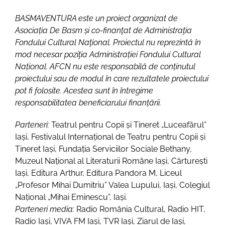
BASMAVENTURA este un proiect organizat de
Asociația De Basm și co-finanţat de Administraţia
Fondului Cultural Naţional. Proiectul nu reprezintă în
mod necesar poziţia Administrației Fondului Cultural
Național. AFCN nu este responsabilă de conținutul
proiectului sau de modul în care rezultatele proiectului
pot fi folosite. Acestea sunt în întregime
responsabilitatea beneficiarului finanțării.
Parteneri:
Teatrul pentru Copii și Tineret „Luceafărul”
Iași, Festivalul Internațional de Teatru pentru Copii și
Tineret Iași, Fundația Serviciilor Sociale Bethany,
Muzeul Național al Literaturii Române Iași, Cărturești
Iași, Editura Arthur, Editura Pandora M, Liceul
„Profesor Mihai Dumitriu” Valea Lupului, Iași, Colegiul
Național „Mihai Eminescu”, Iași.
Parteneri media:
Radio România Cultural, Radio HIT,
Radio Iași, VIVA FM Iași, TVR Iași, Ziarul de Iași,