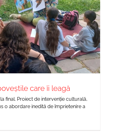
 poveștile care îi leagă
la final. Proiect de intervenție culturală,
us o abordare inedită de împrietenire a