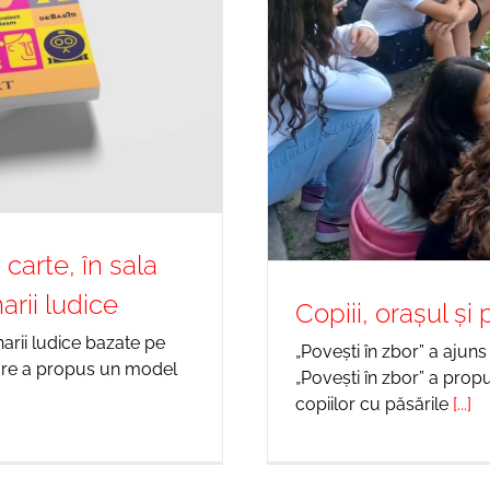
 carte, în sala
rii ludice
Copiii, orașul și
narii ludice bazate pe
„Povești în zbor” a ajuns 
care a propus un model
„Povești în zbor” a prop
copiilor cu păsările
[...]