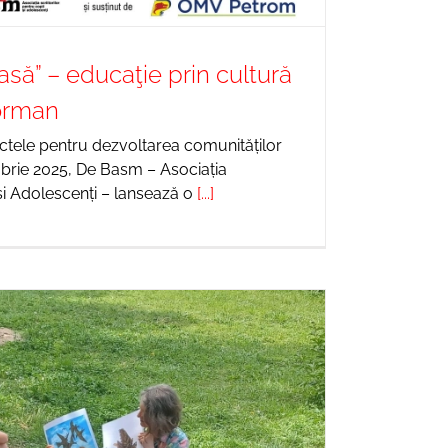
asă” – educaţie prin cultură
eorman
tele pentru dezvoltarea comunităților
embrie 2025, De Basm – Asociația
 și Adolescenți – lansează o
[...]