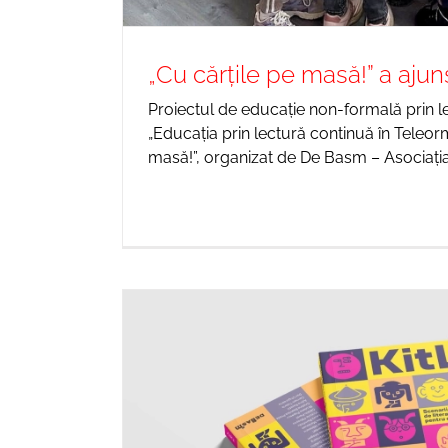
„Cu cărțile pe masă!” a ajuns
Proiectul de educație non-formală prin le
„Educația prin lectură continuă în Teleor
masă!”, organizat de De Basm – Asociați