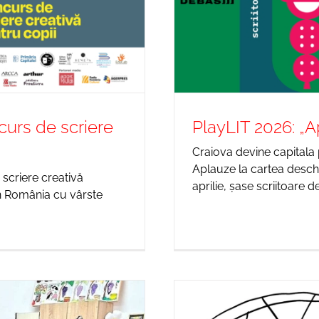
curs de scriere
PlayLIT 2026: „A
Craiova devine capitala p
Aplauze la cartea deschi
scriere creativă
aprilie, șase scriitoare d
in România cu vârste