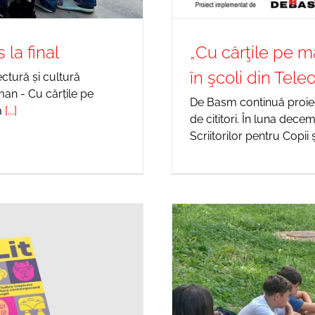
 la final
„Cu cărţile pe m
în şcoli din Tel
ctură și cultură
man - Cu cărțile pe
De Basm continuă proiec
a
[...]
de cititori. În luna dec
Scriitorilor pentru Copii