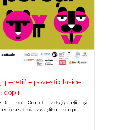
ți pereții” – poveşti clasice
e copii
 De Basm - „Cu cărțile pe toți pereții” - își
enția celor mici poveștile clasice prin