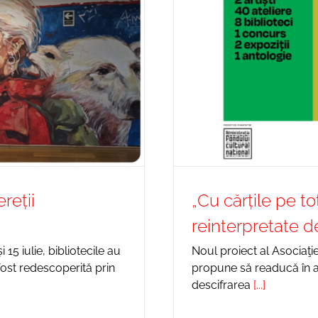
reții
„Cu cărțile pe to
reinterpretate d
15 iulie, bibliotecile au
Noul proiect al Asociaţiei
 fost redescoperită prin
propune să readucă în at
descifrarea
[...]