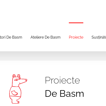
itori De Basm
Ateliere De Basm
Proiecte
Susținăt
Proiecte
De Basm