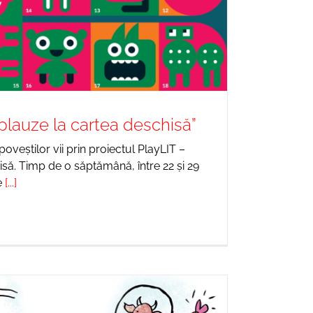
plauze la cartea deschisă”
oveștilor vii prin proiectul PlayLIT –
să. Timp de o săptămână, între 22 și 29
e
[...]