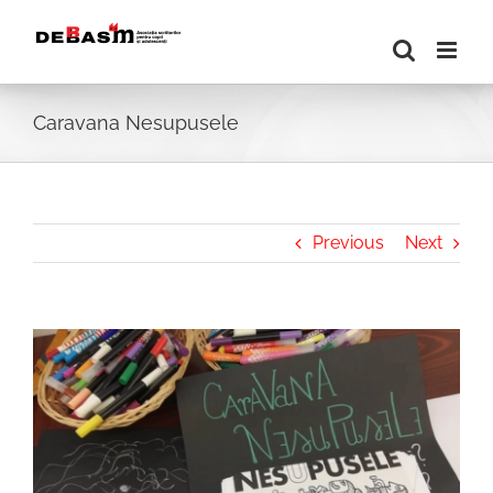
Skip
to
content
Caravana Nesupusele
Previous
Next
View
Larger
Image