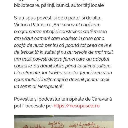
bibliotecare, părinți, bunici, autorități locale.
S-au spus povești și de o parte, și de alta.
Victoria Pătrașcu: „A
m cunoscut copii care
programează roboți și construiesc stații meteo,
am văzut oameni care locuiesc în case cât o
coajă de nucă pentru că poartă tot ceea ce le e
de trebuință în suflet și nu au nevoie de mai mult,
am auzit povești despre femei care au adoptat
copii și le-au dăruit iubire până la ultima suflare.
Literalmente. Iar Iubirea acestor femei care s-au
opus răului și indiferenței a devenit pentru copii
un semn al Nesupunerii.”
Poveștile și podcasturile inspirate de Caravană
pot fi accesate pe
https://nesupusele.ro
.