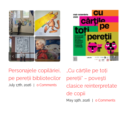
Personajele copilăriei,
„Cu cărțile pe toți
„
pe pereții bibliotecilor
pereții” – poveşti
–
clasice reinterpretate
c
July 17th, 2026
|
0 Comments
de copii
M
May 19th, 2026
|
0 Comments