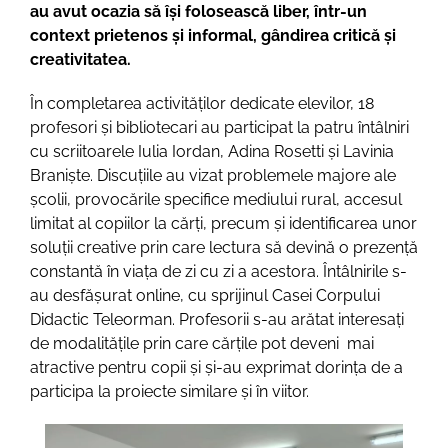
au avut ocazia să își folosească liber, într-un
context prietenos și informal, gândirea critică și
creativitatea.
În completarea activităților dedicate elevilor, 18
profesori și bibliotecari au participat la patru întâlniri
cu scriitoarele Iulia Iordan, Adina Rosetti și Lavinia
Braniște. Discuțiile au vizat problemele majore ale
școlii, provocările specifice mediului rural, accesul
limitat al copiilor la cărți, precum și identificarea unor
soluții creative prin care lectura să devină o prezență
constantă în viața de zi cu zi a acestora. Întâlnirile s-
au desfășurat online, cu sprijinul Casei Corpului
Didactic Teleorman. Profesorii s-au arătat interesați
de modalitățile prin care cărțile pot deveni mai
atractive pentru copii și și-au exprimat dorința de a
participa la proiecte similare și în viitor.