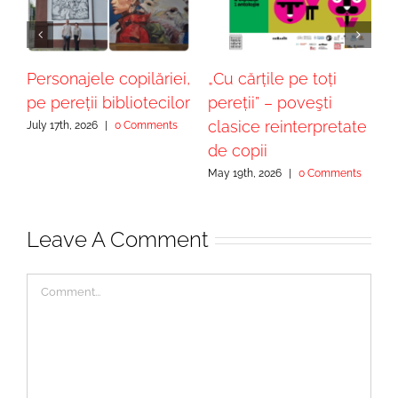
 –
Personajele copilăriei,
„Cu cărțile pe toți
„
pe pereții bibliotecilor
pereții” – poveşti
–
n
clasice reinterpretate
c
July 17th, 2026
|
0 Comments
de copii
M
May 19th, 2026
|
0 Comments
Leave A Comment
Comment