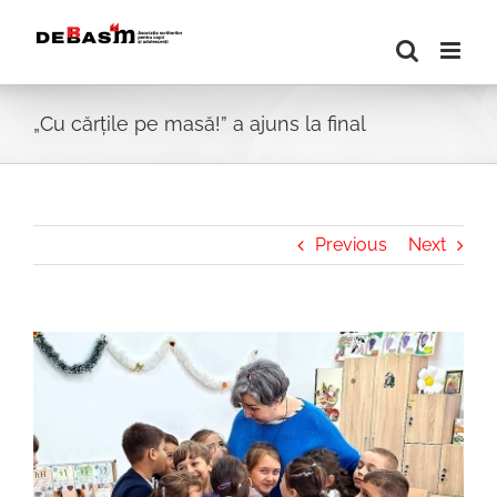
Skip
to
content
„Cu cărțile pe masă!” a ajuns la final
Previous
Next
View
Larger
Image