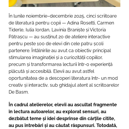
În lunile noiembrie–decembrie 2025, cinci scriitoare
de literatură pentru copii — Adina Rosetti, Carmen
Tiderle, Iulia Iordan, Lavinia Braniște și Victoria
Pătrașcu — au susținut 20 de ateliere interactive
pentru peste 100 de elevi din cele patru școli
partenere. Întâlnirile au avut ca obiectiv principal
stimularea imaginației și a curiozității copiilor,
precum și transformarea lecturii într-o experiență
plăcută și accesibilă. Elevii au avut astfel
oportunitatea de a descoperi literatura într- un mod
creativ și interactiv, sub ghidajul atent al scriitoarelor
De Basm.
În cadrul atelierelor, elevii au ascultat fragmente
în lectura autoarelor, au explorat sensuri, au
dezbătut teme și idei desprinse din cărțile citite,
au pus întrebări și au căutat răspunsuri. Totodată,