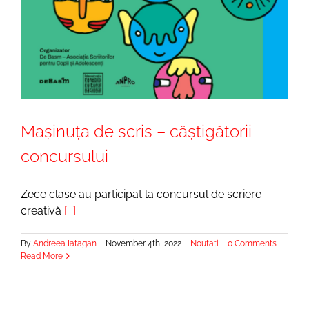
Mașinuța de scris – câștigătorii
concursului
Zece clase au participat la concursul de scriere
creativă
[...]
By
Andreea Iatagan
|
November 4th, 2022
|
Noutati
|
0 Comments
Read More