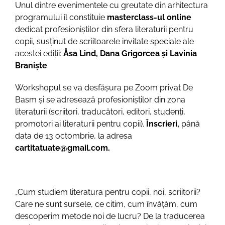
Unul dintre evenimentele cu greutate din arhitectura
programului îl constituie
masterclass-ul online
dedicat profesioniștilor din sfera literaturii pentru
copii, susținut de scriitoarele invitate speciale ale
acestei ediții:
Åsa Lind, Dana Grigorcea și Lavinia
Braniște
.
Workshopul se va desfășura pe Zoom privat De
Basm și se adresează profesioniștilor din zona
literaturii (scriitori, traducători, editori, studenți,
promotori ai literaturii pentru copii).
Înscrieri,
până
data de 13 octombrie, la adresa
cartitatuate@gmail.com.
„Cum studiem literatura pentru copii, noi, scriitorii?
Care ne sunt sursele, ce citim, cum învățăm, cum
descoperim metode noi de lucru? De la traducerea