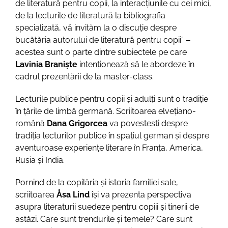
de literatură pentru copii, la interacțiunile cu cei mici,
de la lecturile de literatură la bibliografia
specializată, vă invităm la o discuție despre
bucătăria autorului de literatură pentru copii”
–
acestea sunt o parte dintre subiectele pe care
Lavinia Braniște
intenționează să le abordeze în
cadrul prezentării de la master-class.
Lecturile publice pentru copii și adulți sunt o tradiție
în țările de limbă germană. Scriitoarea elvețiano-
română
Dana Grigorcea
va povestesti despre
tradiția lecturilor publice în spațiul german și despre
aventuroase experiențe literare în Franța, America,
Rusia și India.
Pornind de la copilăria și istoria familiei sale,
scriitoarea
Åsa Lind
își va prezenta perspectiva
asupra literaturii suedeze pentru copiii și tinerii de
astăzi. Care sunt trendurile și temele? Care sunt