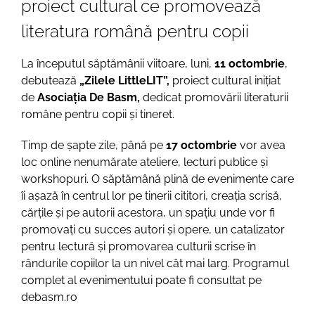
proiect cultural ce promovează
literatura română pentru copii
La începutul săptămânii viitoare, luni,
11 octombrie
,
debutează
„Zilele LittleLIT”,
proiect cultural
inițiat
de
Asociația De Basm,
dedicat promovării literaturii
române pentru copii și tineret.
Timp de șapte zile, până pe
17 octombrie
vor avea
loc
online
nenumărate ateliere, lecturi publice și
workshopuri. O săptămână plină de evenimente care
îi așază în centrul lor pe tinerii cititori, creația scrisă,
cărțile și pe autorii acestora, un spațiu unde vor fi
promovați cu succes autori și opere, un catalizator
pentru lectură și promovarea culturii scrise în
rândurile copiilor la un nivel cât mai larg. Programul
complet al evenimentului poate fi consultat pe
debasm.ro