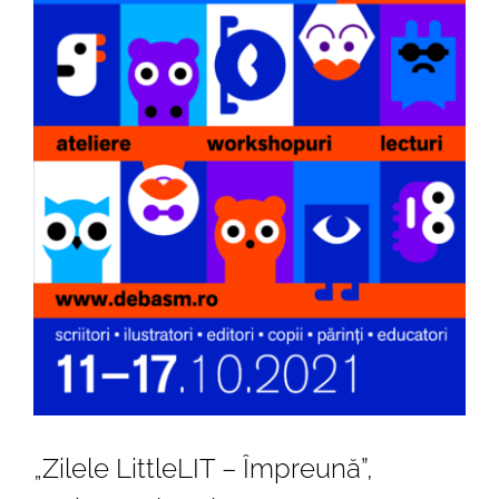
„Zilele LittleLIT – Împreună”,