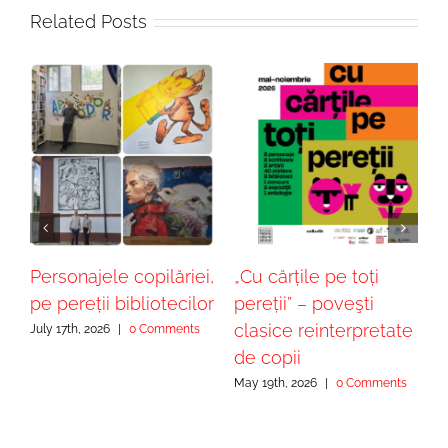
Related Posts
 –
Personajele copilăriei,
„Cu cărțile pe toți
„
pe pereții bibliotecilor
pereții” – poveşti
–
n
clasice reinterpretate
c
July 17th, 2026
|
0 Comments
de copii
M
May 19th, 2026
|
0 Comments