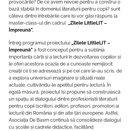
provocările? De ce avem nevoie pentru a construi o
bază stabilă în domeniul literaturii pentru copii? sunt
câteva dintre întrebările care își vor găsi răspuns la
master-class-ul din cadrul
„Zilele LittleLIT –
Împreună”.
Întreg programul proiectului
„Zilele LittleLIT –
Împreună”
a fost conceput pentru a sublinia
importanța cărții și a lecturii în dezvoltarea copiilor și
le oferi acestora ocazia de a cunoaște nemijlocit
creații ce li se adresează și pe cei care le-au scris, de
a explora universuri imaginare și situații reale
actuale, cultivându-le apetitul pentru lectură. În
egală măsură, proiectul își propune să construiască
un spațiu al dialogului dintre profesioniștii literaturii
pentru copii (scriitori, editori, profesori, promotori ai
lecturii) din România și din alte țări europene. Astfel,
Asociația De Basm continuă să consolideze dialogul
cu școlile și cadrele didactice, facilitând