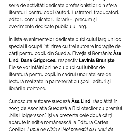
serie de activități dedicate profesioniștilor din sfera
literaturii pentru copii (autori, ilustratori, traducători,
editori, comunicatori, librari) –, precum și
evenimente dedicate publicului larg.
În lista evenimentelor dedicate publicului larg un loc
special îl ocupă întîlnirea cu trei autoare îndrăgite de
cărţi pentru copii, din Suedia, Elveția și România:
Åsa
Lind
,
Dana Grigorcea
, respectiv
Lavinia Braniște
.
Ele se vor întâlni online cu publicul iubitor de
literatură pentru copii, în cadrul unor ateliere de
lectură realizate în parteneriat cu școli, edituri și
librării autohtone.
Cunoscuta autoare suedeză
Åsa Lind
, răsplătită în
2003 de Asociația Suedeză a Bibliotecilor cu premiul
„Nils Holgersson”, își va prezenta cele două cărţi
apărute în ediție românească la Editura Cartea
Copiilor:
Lupul de Nisip
și
Noi povestiri cu Lupul de