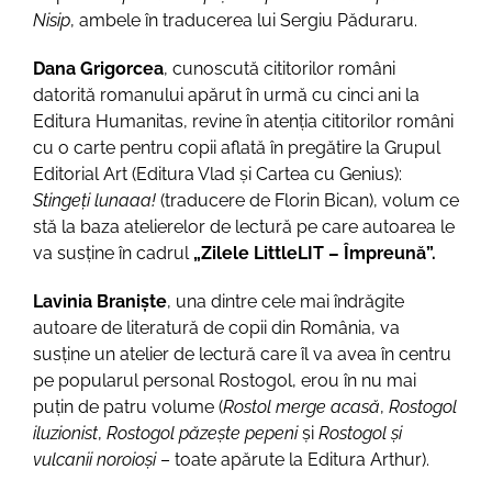
Nisip
, ambele în traducerea lui Sergiu Păduraru.
Dana Grigorcea
, cunoscută cititorilor români
datorită romanului apărut în urmă cu cinci ani la
Editura Humanitas, revine în atenția cititorilor români
cu o carte pentru copii aflată în pregătire la Grupul
Editorial Art (Editura Vlad și Cartea cu Genius):
Stingeți lunaaa!
(traducere de Florin Bican), volum ce
stă la baza atelierelor de lectură pe care autoarea le
va susține în cadrul
„Zilele LittleLIT – Împreună”.
Lavinia Braniște
, una dintre cele mai îndrăgite
autoare de literatură de copii din România, va
susține un atelier de lectură care îl va avea în centru
pe popularul personal Rostogol, erou în nu mai
puțin de patru volume (
Rostol merge acasă
,
Rostogol
iluzionist
,
Rostogol păzește pepeni
și
Rostogol și
vulcanii noroioși
– toate apărute la Editura Arthur).