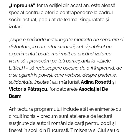
„Împreună”,
tema ediției din acest an, este aleasă
special pentru a oferi o contrapondere la cadrul
social actual, populat de teamă, singurătate și
izolare:
„După o perioadă îndelungată marcată de separare și
distanțare, în care atât creatorii, cât și publicul au
experimentat poate mai mult ca oricând izolarea,
vrem să-i provocăm pe toți participanții la
«
Zilele
LittleLIT
»
să redescopere bucuria de a fi împreună, de
a se oglindi în povești care vorbesc despre prietenie,
solidaritate, însoțire”,
au mărturisit
Adina Rosetti
și
Victoria Pătrașcu
, fondatoarele
Asociației De
Basm
.
Arhitectura programului include atât evenimente cu
circuit închis – precum sunt atelierele de lectură
susținute de autorii români de cărți pentru copii și
tineret în școli din București, Timișoara și Cluj sau o