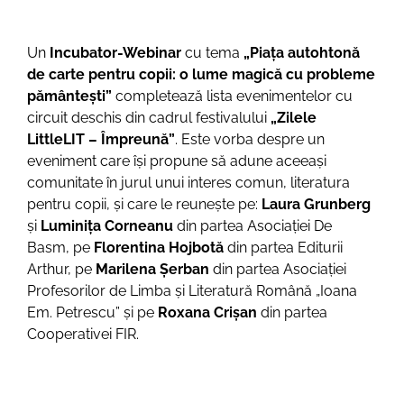
Un
Incubator-Webinar
cu tema
„Piața autohtonă
de carte pentru copii: o lume magică cu probleme
pământești”
completează lista evenimentelor cu
circuit deschis din cadrul festivalului
„Zilele
LittleLIT – Împreună”
. Este vorba despre un
eveniment care își propune să adune aceeași
comunitate în jurul unui interes comun, literatura
pentru copii, și care le reunește pe:
Laura Grunberg
și
Luminița Corneanu
din partea Asociației De
Basm, pe
Florentina Hojbotă
din partea Editurii
Arthur, pe
Marilena Șerban
din partea Asociației
Profesorilor de Limba și Literatură Română „Ioana
Em. Petrescu” și pe
Roxana Crișan
din partea
Cooperativei FIR.