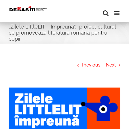
Skip
to
content
„Zilele LittleLIT – Împreună”, proiect cultural
ce promovează literatura română pentru
copii
Previous
Next
View
Larger
Image