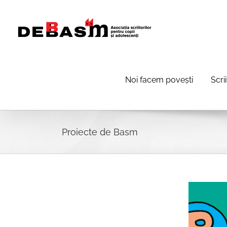
Skip
to
content
Noi facem povești
Scri
Proiecte de Basm