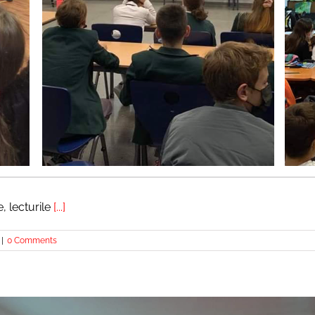
, lecturile
[...]
|
0 Comments