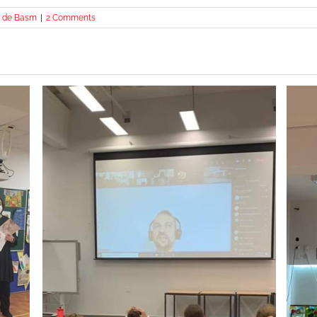
e de Basm
|
2 Comments