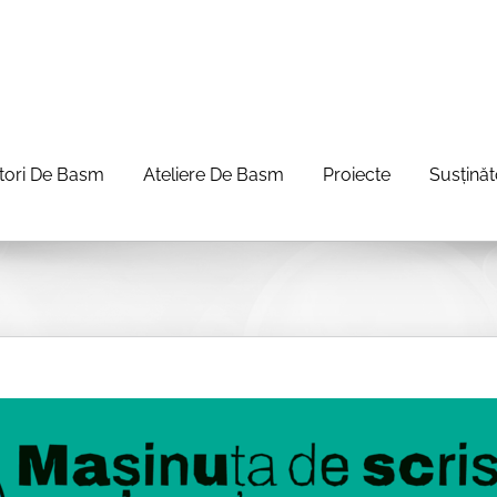
itori De Basm
Ateliere De Basm
Proiecte
Susținăt