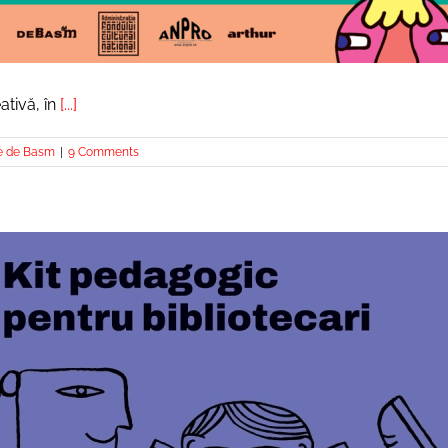
ativă, în
[...]
e de Basm
|
9 Comments