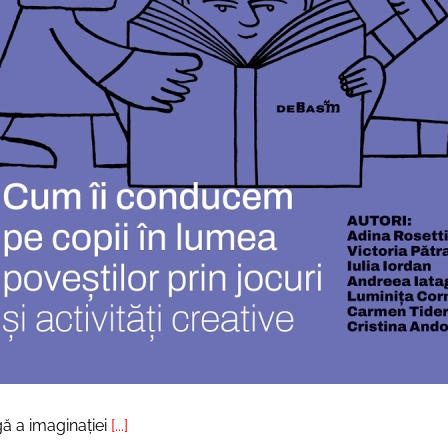
rgă a imaginației
[...]