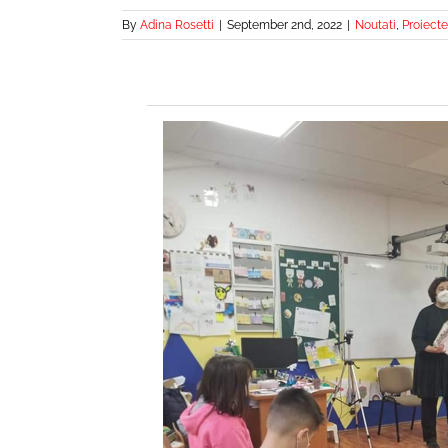
By
Adina Rosetti
|
September 2nd, 2022
|
Noutati
,
Proiect