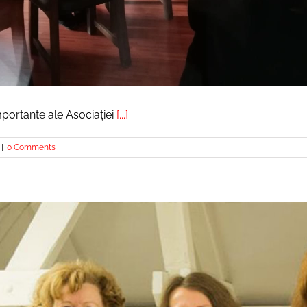
mportante ale Asociației
[...]
|
0 Comments