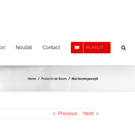
ori
Noutăți
Contact
PLAYLIT
Home
Proiecte de Basm
Noi facem povești
Previous
Next