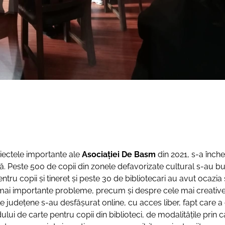
oiectele importante ale
Asociației De Basm
din 2021, s-a înche
țară. Peste 500 de copii din zonele defavorizate cultural s-au bu
ru copii și tineret și peste 30 de bibliotecari au avut ocazia
 importante probleme, precum și despre cele mai creative solu
ile județene s-au desfășurat online, cu acces liber, fapt care a
fondului de carte pentru copii din biblioteci, de modalitățile pri