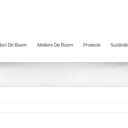
itori De Basm
Ateliere De Basm
Proiecte
Susținăt