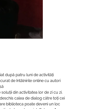
iat după patru luni de activități
curat de întâlnirile online cu autori
 să
ții din activitatea lor de zi cu zi.
 deschis calea de dialog către toți cei
n care biblioteca poate deveni un loc