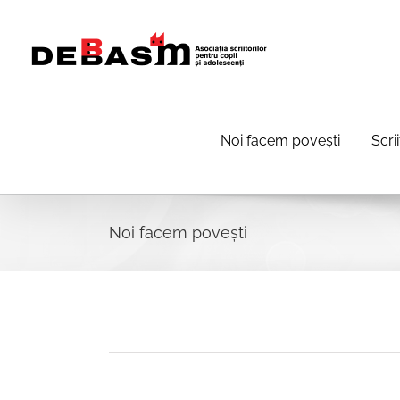
Skip
to
content
Noi facem povești
Scri
Noi facem povești