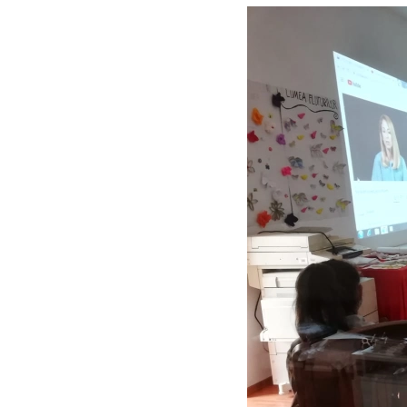
View
Larger
Image