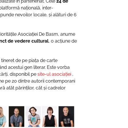
ealizate în parteneriat. Cele
24 de
platformă națională, inter-
spunde nevoilor locale, și alături de 6
rioritățile Asociației De Basm, anume
unct de vedere cultural
, o acțiune de
 tineret de pe piața de carte
ând acestui gen literar. Este vorba
ărți, disponibil pe
site-ul asociației
,
ine pe 20 dintre autorii contemporani
 atât părinților, cât și cadrelor