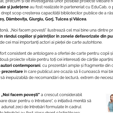
mat, precum și de investigarea unor posibile proiecte viitoare r
ale și județene
au fost realizate în parteneriat cu EduCab, o 
re drept scop creșterea capacității bibliotecilor publice de a ră
ș, Dâmbovița, Giurgiu, Gorj, Tulcea și Vâlcea
.
htonă, „Noi facem povești” ilustrează cel mai bine una dintre p
n rândul copiilor și părinților în zonele defavorizate din p
e cei mai importanți actori ai pieței de carte autohtone.
rt consistent de antologare a ofertei de carte pentru copii și
ouă proiecte vitale pentru toți cei interesați de cărțile aparțin
e autori contemporani
, cu prezentări ample și fragmente din c
e prezentare
în care publicul are ocazia să îi cunoască mai b
sursă inepuizabilă de recomandări de lectură, extrem de necesară
i
„Noi facem povești”
a crescut considerabil
re doar pentru o întrebare”, o inițiativă menită să
a adunat zeci de întrebări formulate în cadrul
ceste întrebări au fost alese drept câștigătoare: