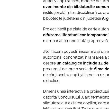
atractiv copii și tineri, modele de ur
evenimente din bibliotecile comun
instituțională, inter-disciplinară ce a
bibliotecile județene din județele
Arge
Proiect inedit pe piața de carte auto
difuzarea literaturii contemporane î
misionariat recunoscută și apreciată d
„Noi facem povești” înseamnă și un efo
autohtonă, concretizat în lansarea a d
despre
un catalog ce include 24 d
precum și despre o serie de
filme d
de cărți pentru copii și tineret, o re
didactice.
Dimensiunea interactivă a proiectulu
datorită Concursului „Cărți fermecătoa
stimuleze curiozitatea copiilor, care 
întâlnirilor cu scriitori. Trei dintre a