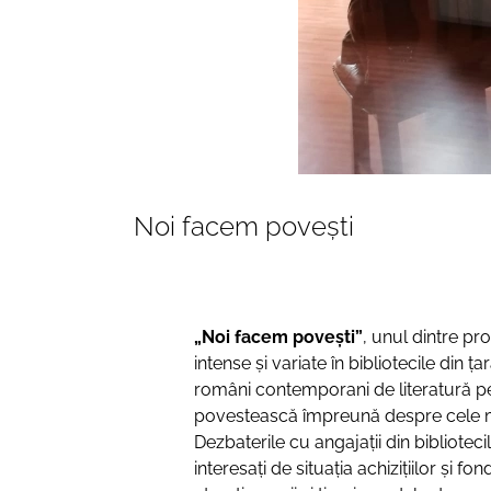
Noi facem povești
„Noi facem povești”
, unul dintre pr
intense și variate în bibliotecile din 
români contemporani de literatură pent
povestească împreună despre cele mai
Dezbaterile cu angajații din bibliotec
interesați de situația achizițiilor și 