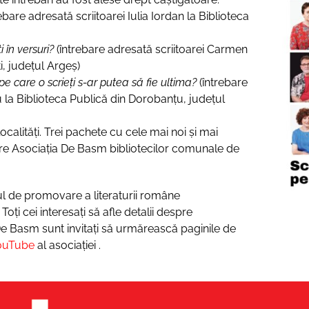
ebare adresată scriitoarei Iulia Iordan la Biblioteca
i în versuri?
(întrebare adresată scriitoarei Carmen
i, județul Argeș)
 care o scrieți s-ar putea să fie ultima?
(întrebare
 la Biblioteca Publică din Dorobanțu, județul
localități. Trei pachete cu cele mai noi și mai
tre Asociația De Basm bibliotecilor comunale de
ul de promovare a literaturii române
oți cei interesați să afle detalii despre
De Basm sunt invitați să urmărească paginile de
ouTube
al asociației .