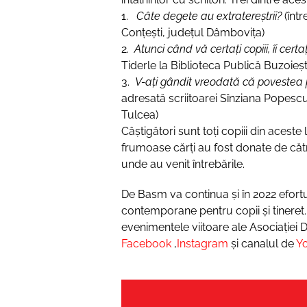
1.
Câte degete au extratereștrii?
(într
Conțești, județul Dâmbovița)
2.
Atunci când vă certați copiii, îi certaț
Tiderle la Biblioteca Publică Buzoieșt
3.
V-ați gândit vreodată că povestea pe
adresată scriitoarei Sînziana Popescu
Tulcea)
Câștigători sunt toți copiii din aceste 
frumoase cărți au fost donate de că
unde au venit întrebările.
De Basm va continua și în 2022 efort
contemporane pentru copii și tineret. T
evenimentele viitoare ale Asociației 
Facebook
,
Instagram
și canalul de
Y